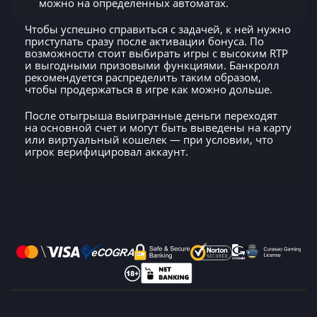
можно на определенных автоматах.
Чтобы успешно справиться с задачей, к ней нужно
приступать сразу после активации бонуса. По
возможности стоит выбирать игры с высоким RTP
и выгодными призовыми функциями. Банкролл
рекомендуется распределить таким образом,
чтобы продержаться в игре как можно дольше.
После отыгрыша выигранные деньги переходят
на основной счет и могут быть выведены на карту
или виртуальный кошелек — при условии, что
игрок верифицировал аккаунт.