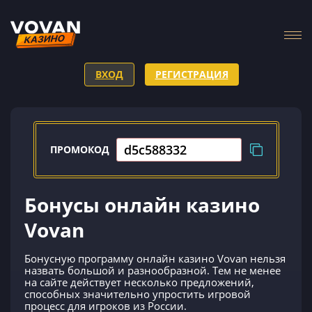
ВХОД
РЕГИСТРАЦИЯ
ПРОМОКОД
Бонусы онлайн казино
Vovan
Бонусную программу онлайн казино Vovan нельзя
назвать большой и разнообразной. Тем не менее
на сайте действует несколько предложений,
способных значительно упростить игровой
процесс для игроков из России.