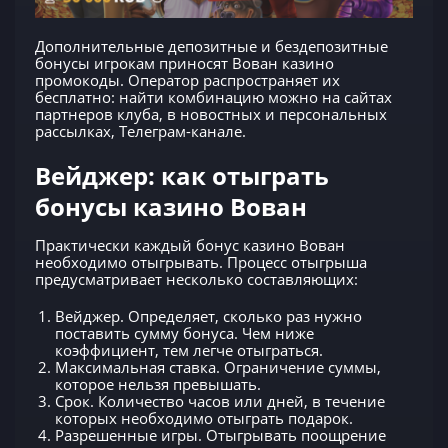
Дополнительные депозитные и бездепозитные
бонусы игрокам приносят Вован казино
промокоды. Оператор распространяет их
бесплатно: найти комбинацию можно на сайтах
партнеров клуба, в новостных и персональных
рассылках, Телеграм-канале.
Вейджер: как отыграть
бонусы казино Вован
Практически каждый бонус казино Вован
необходимо отыгрывать. Процесс отыгрыша
предусматривает несколько составляющих:
Вейджер. Определяет, сколько раз нужно
поставить сумму бонуса. Чем ниже
коэффициент, тем легче отыграться.
Максимальная ставка. Ограничение суммы,
которое нельзя превышать.
Срок. Количество часов или дней, в течение
которых необходимо отыграть подарок.
Разрешенные игры. Отыгрывать поощрение